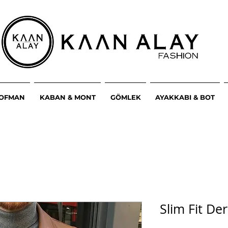
ŞOFMAN
KABAN & MONT
GÖMLEK
AYAKKABI & BOT
Slim Fit De