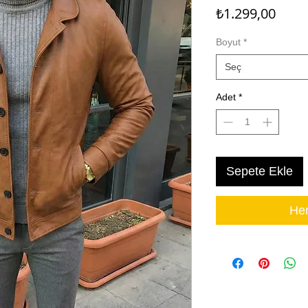
Fiyat
₺1.299,00
Boyut
*
Seç
Adet
*
Sepete Ekle
Hem