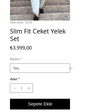
Stok kodu: S139
Slim Fit Ceket Yelek
Set
Fiyat
₺3.999,00
Beden
*
Adet
*
Sepete Ekle