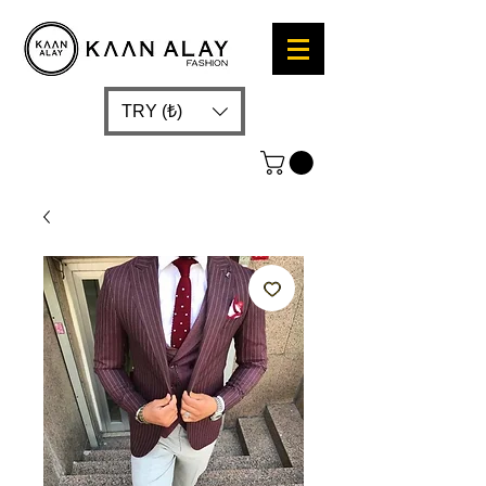
TRY (₺)