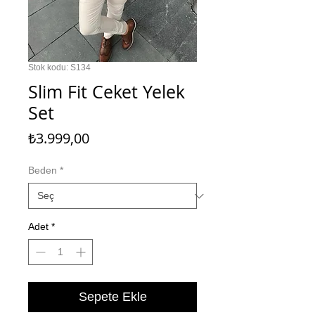
Stok kodu: S134
Slim Fit Ceket Yelek
Set
Fiyat
₺3.999,00
Beden
*
Adet
*
Sepete Ekle