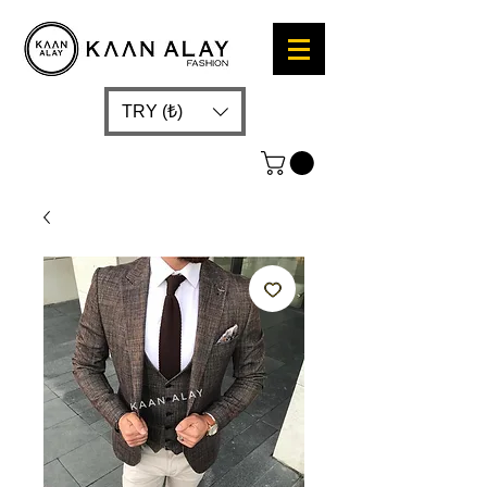
TRY (₺)