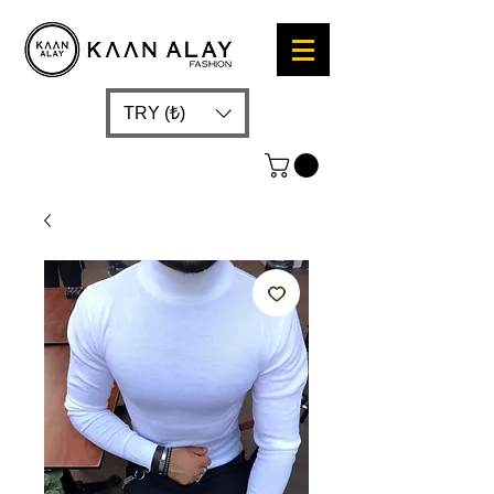
TRY (₺)