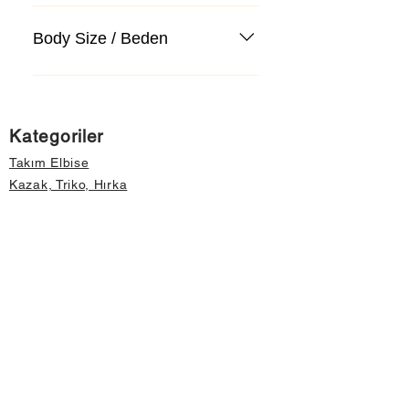
Body Size / Beden
Kategoriler
Takım Elbise
Kazak, Triko, Hırka
Kot Pantolon, Jeans
Mont, Kaban
Aksesuar
Instagram Mağazamız
Önemli Bilgiler
Hakkımızda
İptal ve İade Koşulları