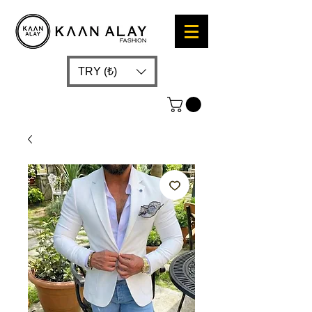
TRY (₺)