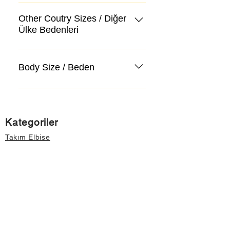
Other Coutry Sizes / Diğer
Ülke Bedenleri
Body Size / Beden
Kategoriler
Takım Elbise
Kazak, Triko, Hırka
Kot Pantolon, Jeans
Mont, Kaban
Aksesuar
Instagram Mağazamız