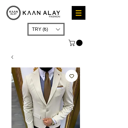
TRY (₺)