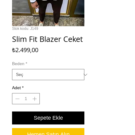
Stok kodu: J149
Slim Fit Blazer Ceket
Fiyat
₺2.499,00
Beden
*
Adet
*
Sepete Ekle
Hemen Satın Alın