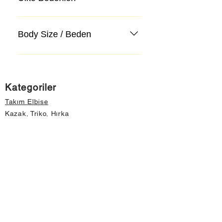
Body Size / Beden
Kategoriler
Takım Elbise
Kazak, Triko, Hırka
Kot Pantolon, Jeans
Mont, Kaban
Aksesuar
Instagram Mağazamız
Önemli Bilgiler
Hakkımızda