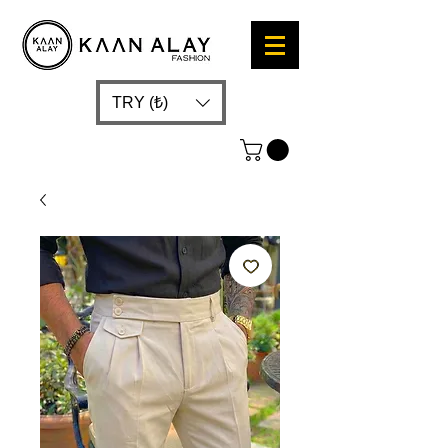
TRY (₺)