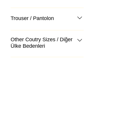
Trouser / Pantolon
Other Coutry Sizes / Diğer
Ülke Bedenleri
Body Size / Beden
Kategoriler
Takım Elbise
Kazak, Triko, Hırka
Kot Pantolon, Jeans
Mont, Kaban