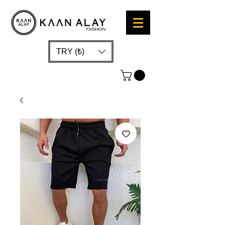
TRY (₺)