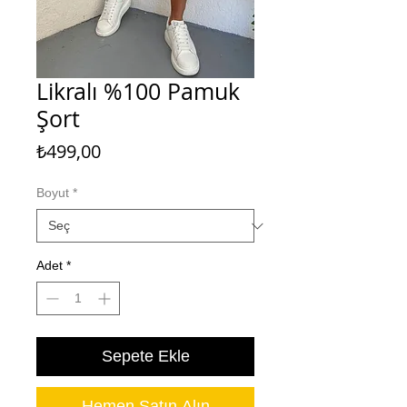
Likralı %100 Pamuk
Şort
Fiyat
₺499,00
Boyut
*
Adet
*
Sepete Ekle
Hemen Satın Alın