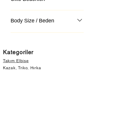
Body Size / Beden
Kategoriler
Takım Elbise
Kazak, Triko, Hırka
Kot Pantolon, Jeans
Mont, Kaban
Aksesuar
Instagram Mağazamız
Önemli Bilgiler
Hakkımızda