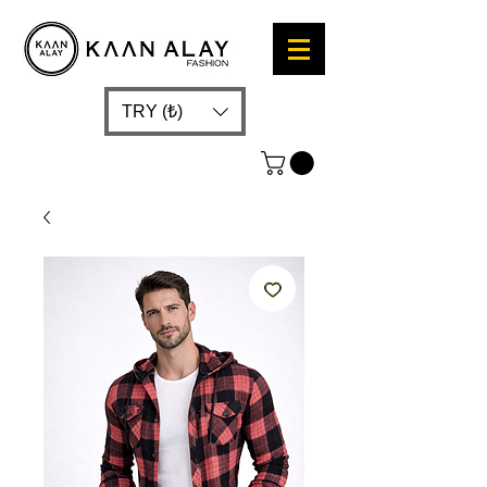
TRY (₺)