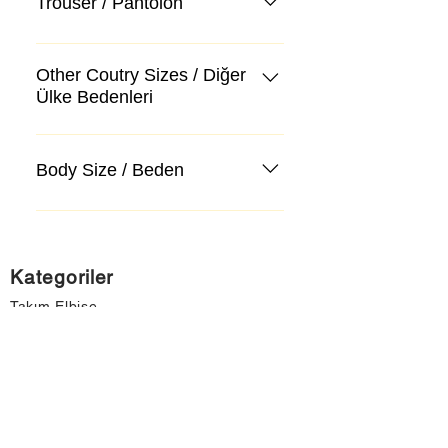
Trouser / Pantolon
Other Coutry Sizes / Diğer
Ülke Bedenleri
Body Size / Beden
Kategoriler
Takım Elbise
Kazak, Triko, Hırka
Kot Pantolon, Jeans
Mont, Kaban
Aksesuar
Instagram Mağazamız