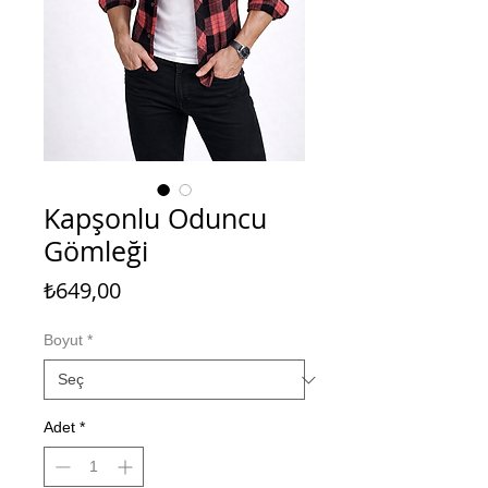
Kapşonlu Oduncu
Gömleği
Fiyat
₺649,00
Boyut
*
Adet
*