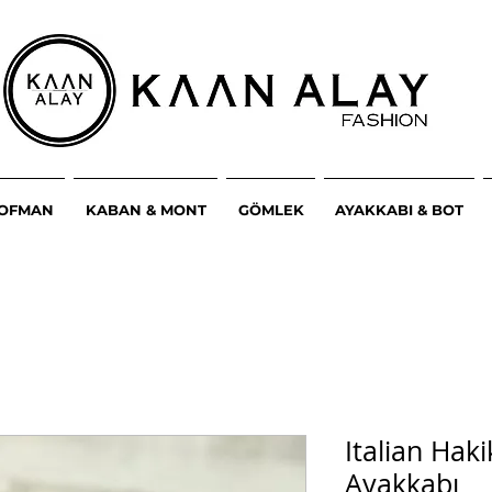
ŞOFMAN
KABAN & MONT
GÖMLEK
AYAKKABI & BOT
Italian Haki
Ayakkabı