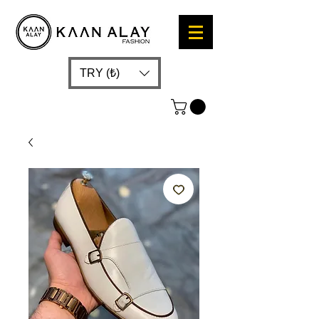
TRY (₺)