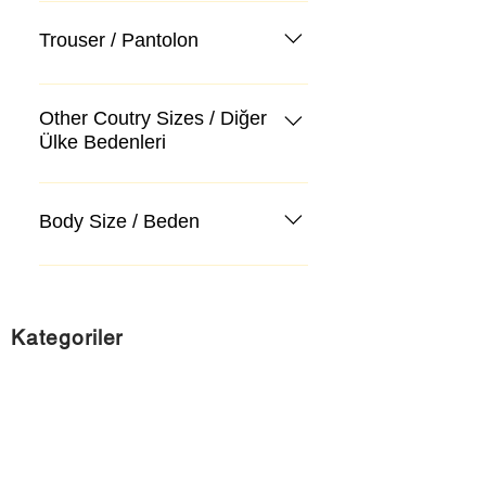
Trouser / Pantolon
Other Coutry Sizes / Diğer
Ülke Bedenleri
Body Size / Beden
Kategoriler
Takım Elbise
Kazak, Triko, Hırka
Kot Pantolon, Jeans
Mont, Kaban
Aksesuar