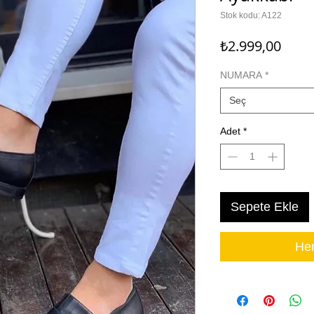
Stok kodu: A122
Fiyat
₺2.999,00
NUMARA
*
Seç
Adet
*
Sepete Ekle
Hem