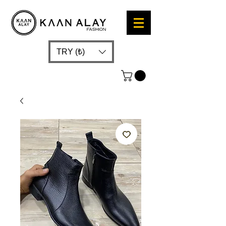
TRY (₺)