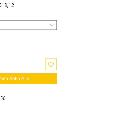
mal
İndirimli
519,12
t
Fiyat
en Satın Alın