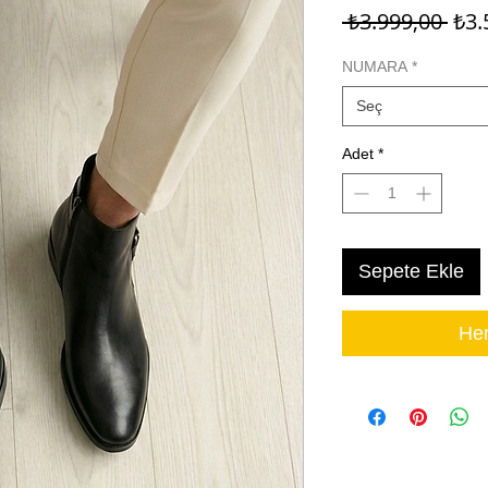
Nor
 ₺3.999,00 
₺3.
Fiya
NUMARA
*
Seç
Adet
*
Sepete Ekle
Hem