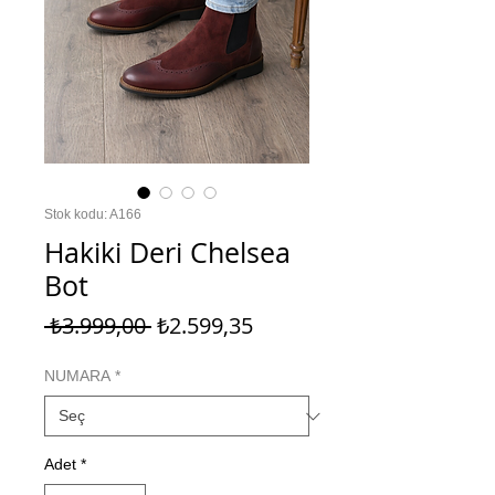
Stok kodu: A166
Hakiki Deri Chelsea
Bot
Normal
İndirimli
 ₺3.999,00 
₺2.599,35
Fiyat
Fiyat
NUMARA
*
Adet
*