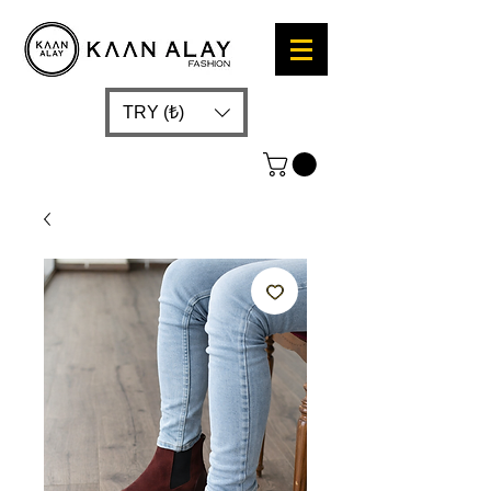
TRY (₺)