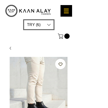
TRY (₺)