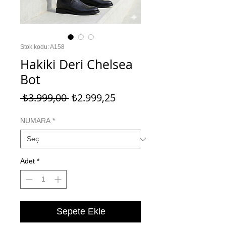
Stok kodu: A158
Hakiki Deri Chelsea
Bot
Normal
İndirimli
 ₺3.999,00 
₺2.999,25
Fiyat
Fiyat
NUMARA
*
Adet
*
Sepete Ekle