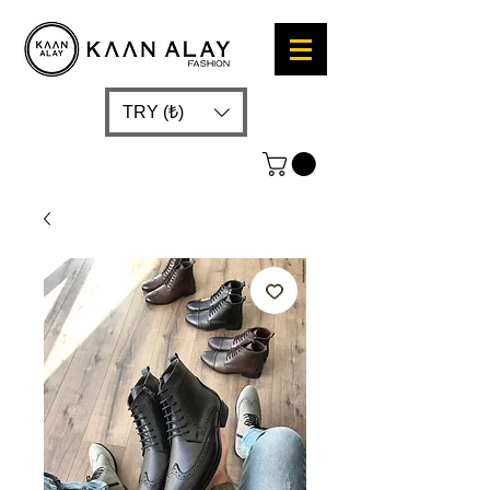
TRY (₺)