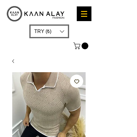
TRY (₺)