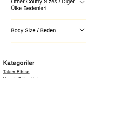
Other Coutry Sizes / Diğer
Ülke Bedenleri
Body Size / Beden
Kategoriler
Takım Elbise
Kazak, Triko, Hırka
Kot Pantolon, Jeans
Mont, Kaban
Aksesuar
Instagram Mağazamız
Önemli Bilgiler