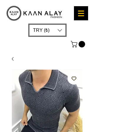
TRY (₺)