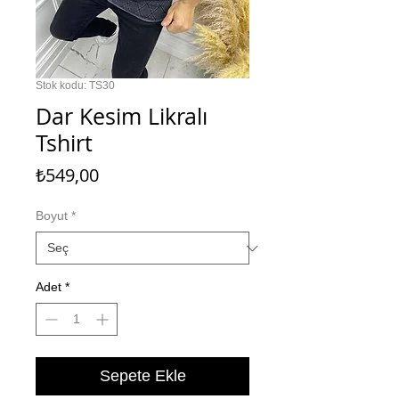
Stok kodu: TS30
Dar Kesim Likralı
Tshirt
Fiyat
₺549,00
Boyut
*
Adet
*
Sepete Ekle