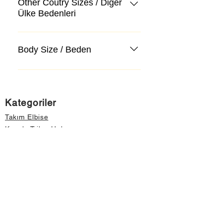
Other Coutry Sizes / Diğer
Ülke Bedenleri
Body Size / Beden
Kategoriler
Takım Elbise
Kazak, Triko, Hırka
Kot Pantolon, Jeans
Mont, Kaban
Aksesuar
Instagram Mağazamız
Önemli Bilgiler