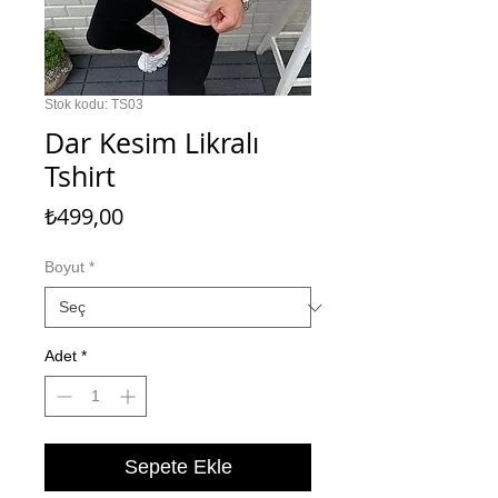
Stok kodu: TS03
Dar Kesim Likralı
Tshirt
Fiyat
₺499,00
Boyut
*
Adet
*
Sepete Ekle