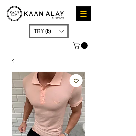
TRY (₺)