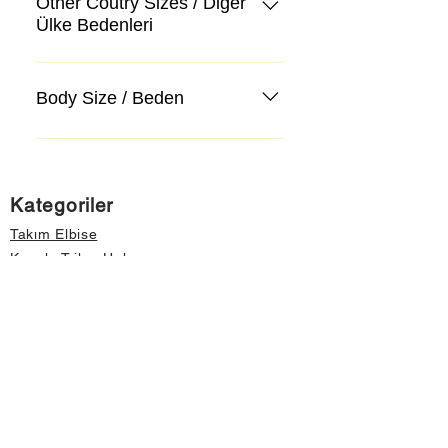
Other Coutry Sizes / Diğer
Ülke Bedenleri
Body Size / Beden
Kategoriler
Takım Elbise
Kazak, Triko, Hırka
Kot Pantolon, Jeans
Mont, Kaban
Aksesuar
Instagram Mağazamız
Önemli Bilgiler