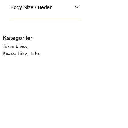
Body Size / Beden
Kategoriler
Takım Elbise
Kazak, Triko, Hırka
Kot Pantolon, Jeans
Mont, Kaban
Aksesuar
Instagram Mağazamız
Önemli Bilgiler
Hakkımızda
İptal ve İade Koşulları