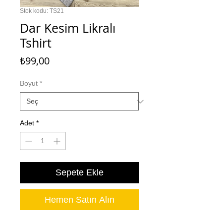
Stok kodu: TS21
Dar Kesim Likralı
Tshirt
Fiyat
₺99,00
Boyut
*
Adet
*
Sepete Ekle
Hemen Satın Alın