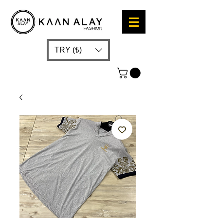
TRY (₺)