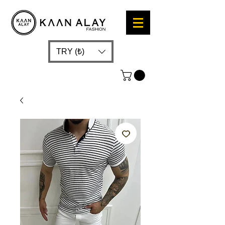
TRY (₺)