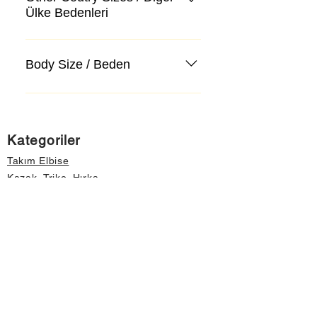
Ülke Bedenleri
Body Size / Beden
Kategoriler
Takım Elbise
Kazak, Triko, Hırka
Kot Pantolon, Jeans
Mont, Kaban
Aksesuar
Instagram Mağazamız
Önemli Bilgiler