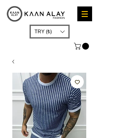
TRY (₺)