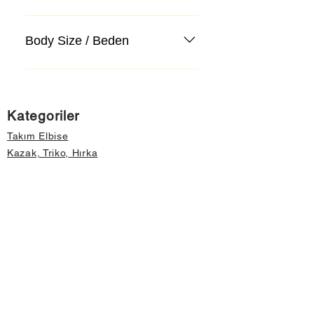
Body Size / Beden
Kategoriler
Takım Elbise
Kazak, Triko, Hırka
Kot Pantolon, Jeans
Mont, Kaban
Aksesuar
Instagram Mağazamız
Önemli Bilgiler
Hakkımızda