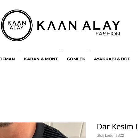
ŞOFMAN
KABAN & MONT
GÖMLEK
AYAKKABI & BOT
Dar Kesim Li
Stok kodu: TS22