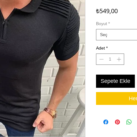
Fiyat
₺549,00
Boyut
*
Seç
Adet
*
Sepete Ekle
Hem