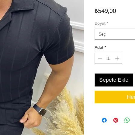
Fiyat
₺549,00
Boyut
*
Seç
Adet
*
Sepete Ekle
Hem