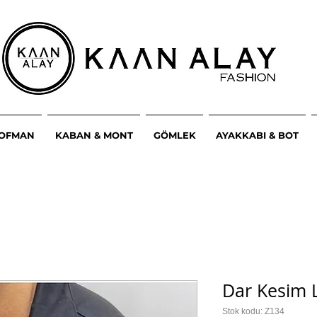
ŞOFMAN
KABAN & MONT
GÖMLEK
AYAKKABI & BOT
Dar Kesim L
Stok kodu: Z134