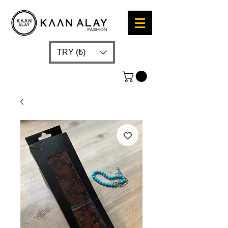
TRY (₺)