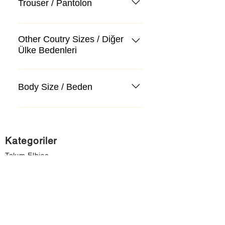
Trouser / Pantolon
Other Coutry Sizes / Diğer
Ülke Bedenleri
Body Size / Beden
Kategoriler
Takım Elbise
Kazak, Triko, Hırka
Kot Pantolon, Jeans
Mont, Kaban
Aksesuar
Instagram Mağazamız