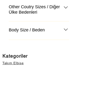
Other Coutry Sizes / Diğer
Ülke Bedenleri
Body Size / Beden
Kategoriler
Takım Elbise
Kazak, Triko, Hırka
Kot Pantolon, Jeans
Mont, Kaban
Aksesuar
Instagram Mağazamız