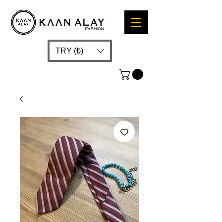
TRY (₺)